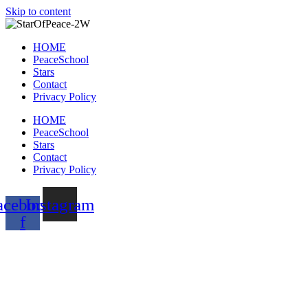
Skip to content
HOME
PeaceSchool
Stars
Contact
Privacy Policy
HOME
PeaceSchool
Stars
Contact
Privacy Policy
acebook-
Instagram
f